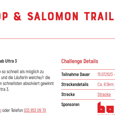
p & Salomon Trail
Challenge Details
ab Ultra 3
e so schnell als möglich zu
Teilnahme Dauer
15.07.2023 
 und die Läuferin welche/r die
m schnellsten absolviert gewinnt
Streckendetails
Ca. 8.5km
tra 3.
Strecke
Strecke
Sponsoren
p
oder Telefon
033 853 09 70