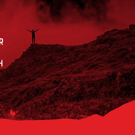
r
h
e