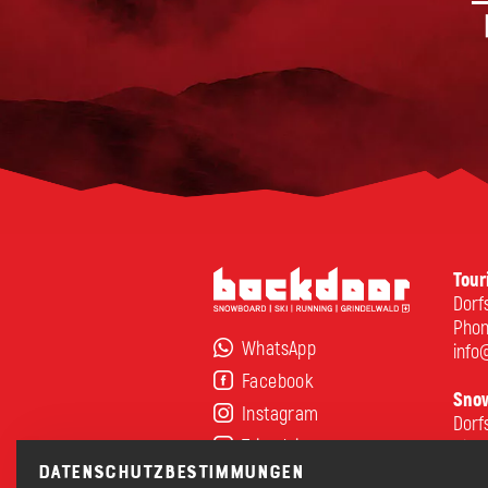
Tour
Dorf
Pho
WhatsApp
info
Facebook
Snow
Instagram
Dorf
Tripadvisor
Pho
rent
Datenschutzbestimmungen