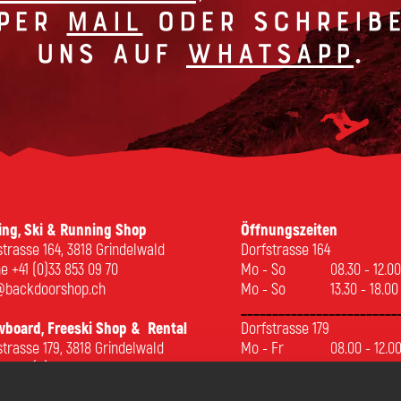
per
Mail
oder schreib
uns auf
Whatsapp
.
ing, Ski & Running Shop
Öffnungszeiten
strasse 164, 3818 Grindelwald
Dorfstrasse 164
ne
+41 (0)33 853 09 70
Mo - So
08.30 - 12.00
@backdoorshop.ch
Mo - So
13.30 - 18.00
_________________________
board, Freeski Shop & Rental
Dorfstrasse 179
strasse 179, 3818 Grindelwald
Mo - Fr
08.00 - 12.00
ne
+41 (0)33 853 09 71
Sa-So
08.00 -18.30
@backdoorshop.ch