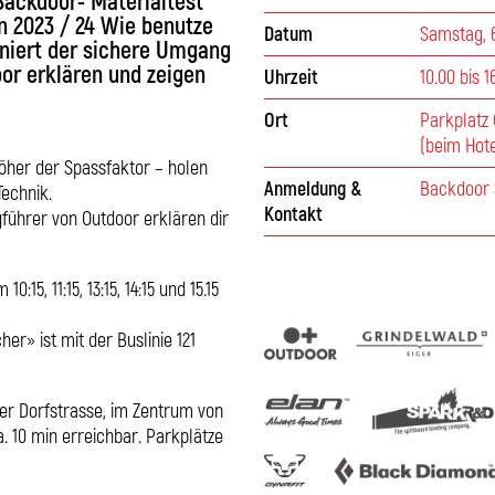
Backdoor- Materialtest
n 2023 / 24 Wie benutze
Datum
Samstag, 6
ioniert der sichere Umgang
or erklären und zeigen
Uhrzeit
10.00 bis 1
Ort
Parkplatz 
(beim Hote
höher der Spassfaktor – holen
Anmeldung &
Backdoor 
Technik.
Kontakt
führer von Outdoor erklären dir
15, 11:15, 13:15, 14:15 und 15.15
er» ist mit der Buslinie 121
der Dorfstrasse, im Zentrum von
. 10 min erreichbar. Parkplätze