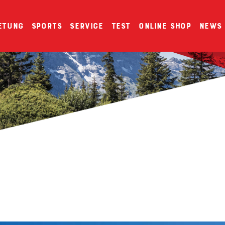
etung
Sports
Service
Test
Online Shop
News