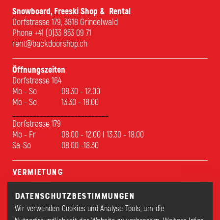
Snowboard, Freeski Shop & Rental
Dorfstrasse 179, 3818 Grindelwald
Phone
+41 (0)33 853 09 71
rent@backdoorshop.ch
Öffnungszeiten
Dorfstrasse 164
Mo - So
08.30 - 12.00
Mo - So
13.30 - 18.00
____________________________
Dorfstrasse 179
Mo - Fr
08.00 - 12.00 I 13.30 - 18.00
Sa-So
08.00 -18.30
Vermietung
Sports
Datenschutzbestimmungen
Test
Wir verwenden Cookies und Analyse Tools, um die
Service